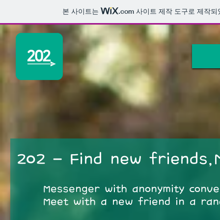
본 사이트는
.com
사이트 제작 도구로 제작되
202 - Find new friends,
Messenger with anonymity conve
Meet with a new friend in a ra